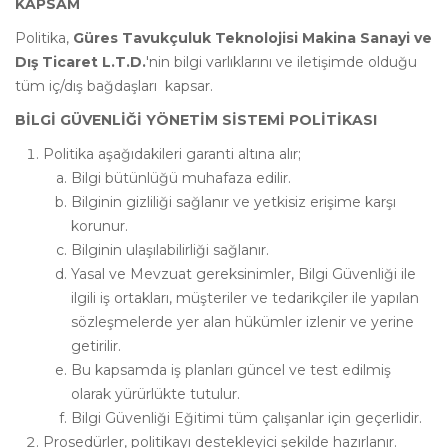
KAPSAM
Politika,
Güres Tavukçuluk Teknolojisi Makina Sanayi ve
Dış Ticaret L.T.D.
'nin bilgi varlıklarını ve iletişimde olduğu
tüm iç/dış bağdaşları kapsar.
BİLGİ GÜVENLİĞİ YÖNETİM SİSTEMİ POLİTİKASI
Politika aşağıdakileri garanti altına alır;
Bilgi bütünlüğü muhafaza edilir.
Bilginin gizliliği sağlanır ve yetkisiz erişime karşı
korunur.
Bilginin ulaşılabilirliği sağlanır.
Yasal ve Mevzuat gereksinimler, Bilgi Güvenliği ile
ilgili iş ortakları, müşteriler ve tedarikçiler ile yapılan
sözleşmelerde yer alan hükümler izlenir ve yerine
getirilir.
Bu kapsamda iş planları güncel ve test edilmiş
olarak yürürlükte tutulur.
Bilgi Güvenliği Eğitimi tüm çalışanlar için geçerlidir.
Prosedürler, politikayı destekleyici şekilde hazırlanır.